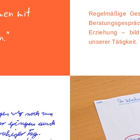
men mit
Regelmäßige Gesp
Beratungsgesp
n.
Erziehung – bil
unserer Tätigkeit.