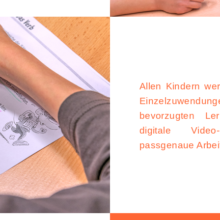
Allen Kindern wer
Einzelzuwendu
bevorzugten Le
digitale Video
passgenaue Arbeits