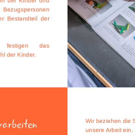
ten der Kinder und
en Bezugspersonen
r Bestandteil der
 festigen das
hl der Kinder.
rarbeiten
Wir beziehen die 
unsere Arbeit ein.