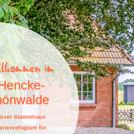
llkommen im
-Hencke-
hönwalde
 unser Stammhaus
erienrefugium für